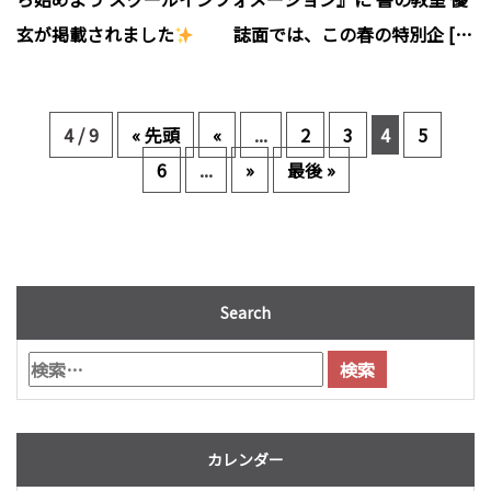
玄が掲載されました
誌面では、この春の特別企 […
4 / 9
« 先頭
«
...
2
3
4
5
6
...
»
最後 »
Search
カレンダー