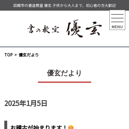
函館市の書道教室 優玄 子供から大人まで、初心者の方大歓迎
MENU
TOP
優玄だより
優玄だより
2025年1月5日
お稽古が始まります！